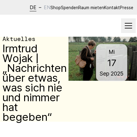
DE
–
EN
Shop
Spenden
Raum mieten
Kontakt
Presse
Aktuelles
Irmtrud
Mi
Wojak |
17
„Nachrichten
Sep
2025
über etwas,
was sich nie
und nimmer
hat
begeben“