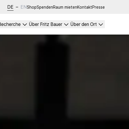
DE
–
EN
Shop
Spenden
Raum mieten
Kontakt
Presse
Recherche
Über Fritz Bauer
Über den Ort