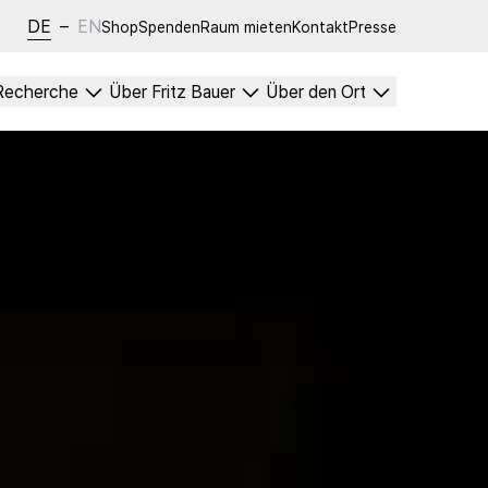
DE
–
EN
Shop
Spenden
Raum mieten
Kontakt
Presse
Recherche
Über Fritz Bauer
Über den Ort