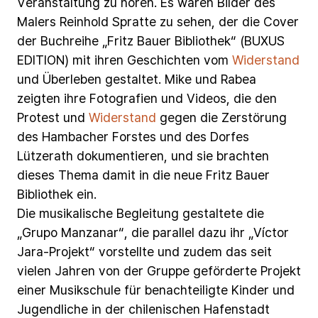
Veranstaltung
zu
hören.
Es
waren
Bilder
des
Malers
Reinhold
Spratte
zu
sehen,
der
die
Cover
der
Buchreihe
„Fritz
Bauer
Bibliothek“
(BUXUS
EDITION)
mit
ihren
Geschichten
vom
Widerstand
und
Überleben
gestaltet.
Mike
und
Rabea
zeigten
ihre
Fotografien
und
Videos,
die
den
Protest
und
Widerstand
gegen
die
Zerstörung
des
Hambacher
Forstes
und
des
Dorfes
Lützerath
dokumentieren,
und
sie
brachten
dieses
Thema
damit
in
die
neue
Fritz
Bauer
Bibliothek
ein.
Die
musikalische
Begleitung
gestaltete
die
„Grupo
Manzanar“,
die
parallel
dazu
ihr
„Víctor
Jara-Projekt“
vorstellte
und
zudem
das
seit
vielen
Jahren
von
der
Gruppe
geförderte
Projekt
einer
Musikschule
für
benachteiligte
Kinder
und
Jugendliche
in
der
chilenischen
Hafenstadt