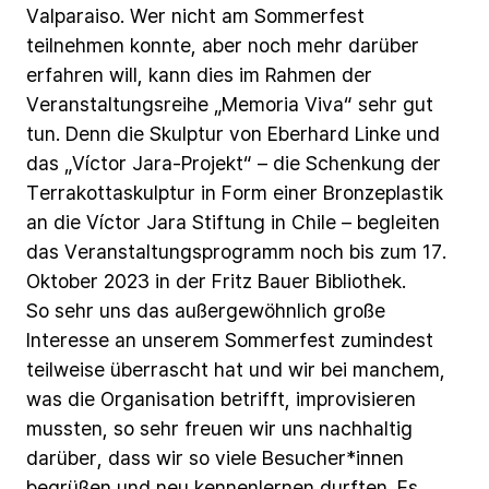
Valparaiso.
Wer
nicht
am
Sommerfest
teilnehmen
konnte,
aber
noch
mehr
darüber
erfahren
will,
kann
dies
im
Rahmen
der
Veranstaltungsreihe
„Memoria
Viva“
sehr
gut
tun.
Denn
die
Skulptur
von
Eberhard
Linke
und
das
„Víctor
Jara-Projekt“
–
die
Schenkung
der
Terrakottaskulptur
in
Form
einer
Bronzeplastik
an
die
Víctor
Jara
Stiftung
in
Chile
–
begleiten
das
Veranstaltungsprogramm
noch
bis
zum
17.
Oktober
2023
in
der
Fritz
Bauer
Bibliothek.
So
sehr
uns
das
außergewöhnlich
große
Interesse
an
unserem
Sommerfest
zumindest
teilweise
überrascht
hat
und
wir
bei
manchem,
was
die
Organisation
betrifft,
improvisieren
mussten,
so
sehr
freuen
wir
uns
nachhaltig
darüber,
dass
wir
so
viele
Besucher*innen
begrüßen
und
neu
kennenlernen
durften.
Es