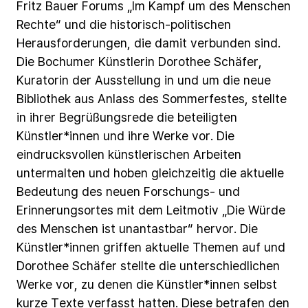
Fritz
Bauer
Forums
„Im
Kampf
um
des
Menschen
Rechte“
und
die
historisch-politischen
Herausforderungen,
die
damit
verbunden
sind.
Die
Bochumer
Künstlerin
Dorothee
Schäfer,
Kuratorin
der
Ausstellung
in
und
um
die
neue
Bibliothek
aus
Anlass
des
Sommerfestes,
stellte
in
ihrer
Begrüßungsrede
die
beteiligten
Künstler*innen
und
ihre
Werke
vor.
Die
eindrucksvollen
künstlerischen
Arbeiten
untermalten
und
hoben
gleichzeitig
die
aktuelle
Bedeutung
des
neuen
Forschungs-
und
Erinnerungsortes
mit
dem
Leitmotiv
„Die
Würde
des
Menschen
ist
unantastbar“
hervor.
Die
Künstler*innen
griffen
aktuelle
Themen
auf
und
Dorothee
Schäfer
stellte
die
unterschiedlichen
Werke
vor,
zu
denen
die
Künstler*innen
selbst
kurze
Texte
verfasst
hatten.
Diese
betrafen
den