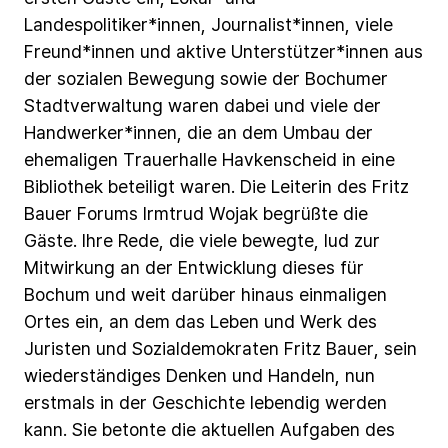
Landespolitiker*innen,
Journalist*innen,
viele
Freund*innen
und
aktive
Unterstützer*innen
aus
der
sozialen
Bewegung
sowie
der
Bochumer
Stadtverwaltung
waren
dabei
und
viele
der
Handwerker*innen,
die
an
dem
Umbau
der
ehemaligen
Trauerhalle
Havkenscheid
in
eine
Bibliothek
beteiligt
waren.
Die
Leiterin
des
Fritz
Bauer
Forums
Irmtrud
Wojak
begrüßte
die
Gäste.
Ihre
Rede,
die
viele
bewegte,
lud
zur
Mitwirkung
an
der
Entwicklung
dieses
für
Bochum
und
weit
darüber
hinaus
einmaligen
Ortes
ein,
an
dem
das
Leben
und
Werk
des
Juristen
und
Sozialdemokraten
Fritz
Bauer,
sein
wiederständiges
Denken
und
Handeln,
nun
erstmals
in
der
Geschichte
lebendig
werden
kann.
Sie
betonte
die
aktuellen
Aufgaben
des