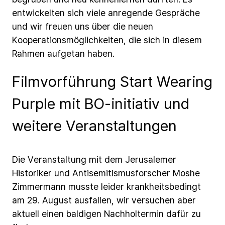
entwickelten
sich
viele
anregende
Gespräche
und
wir
freuen
uns
über
die
neuen
Kooperationsmöglichkeiten,
die
sich
in
diesem
Rahmen
aufgetan
haben.
Filmvorführung Start Wearing
Purple mit BO-initiativ und
weitere Veranstaltungen
Die
Veranstaltung
mit
dem
Jerusalemer
Historiker
und
Antisemitismusforscher
Moshe
Zimmermann
musste
leider
krankheitsbedingt
am
29.
August
ausfallen,
wir
versuchen
aber
aktuell
einen
baldigen
Nachholtermin
dafür
zu