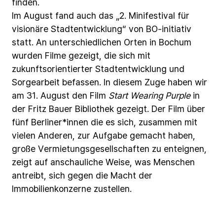
finden.
Im
August
fand
auch
das
„2.
Minifestival
für
visionäre
Stadtentwicklung“
von
BO-initiativ
statt.
An
unterschiedlichen
Orten
in
Bochum
wurden
Filme
gezeigt,
die
sich
mit
zukunftsorientierter
Stadtentwicklung
und
Sorgearbeit
befassen.
In
diesem
Zuge
haben
wir
am
31.
August
den
Film
Start
Wearing
Purple
in
der
Fritz
Bauer
Bibliothek
gezeigt.
Der
Film
über
fünf
Berliner*innen
die
es
sich,
zusammen
mit
vielen
Anderen,
zur
Aufgabe
gemacht
haben,
große
Vermietungsgesellschaften
zu
enteignen,
zeigt
auf
anschauliche
Weise,
was
Menschen
antreibt,
sich
gegen
die
Macht
der
Immobilienkonzerne
zustellen.