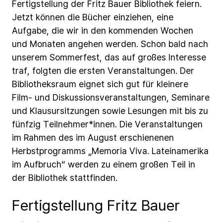
Fertigstellung
der
Fritz
Bauer
Bibliothek
feiern.
Jetzt
können
die
Bücher
einziehen,
eine
Aufgabe,
die
wir
in
den
kommenden
Wochen
und
Monaten
angehen
werden.
Schon
bald
nach
unserem
Sommerfest,
das
auf
großes
Interesse
traf,
folgten
die
ersten
Veranstaltungen.
Der
Bibliotheksraum
eignet
sich
gut
für
kleinere
Film-
und
Diskussionsveranstaltungen,
Seminare
und
Klausursitzungen
sowie
Lesungen
mit
bis
zu
fünfzig
Teilnehmer*innen.
Die
Veranstaltungen
im
Rahmen
des
im
August
erschienenen
Herbstprogramms
„Memoria
Viva.
Lateinamerika
im
Aufbruch“
werden
zu
einem
großen
Teil
in
der
Bibliothek
stattfinden.
Fertigstellung Fritz Bauer