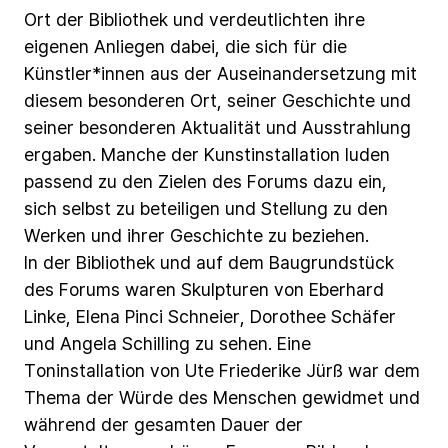
Ort
der
Bibliothek
und
verdeutlichten
ihre
eigenen
Anliegen
dabei,
die
sich
für
die
Künstler*innen
aus
der
Auseinandersetzung
mit
diesem
besonderen
Ort,
seiner
Geschichte
und
seiner
besonderen
Aktualität
und
Ausstrahlung
ergaben.
Manche
der
Kunstinstallation
luden
passend
zu
den
Zielen
des
Forums
dazu
ein,
sich
selbst
zu
beteiligen
und
Stellung
zu
den
Werken
und
ihrer
Geschichte
zu
beziehen.
In
der
Bibliothek
und
auf
dem
Baugrundstück
des
Forums
waren
Skulpturen
von
Eberhard
Linke,
Elena
Pinci
Schneier,
Dorothee
Schäfer
und
Angela
Schilling
zu
sehen.
Eine
Toninstallation
von
Ute
Friederike
Jürß
war
dem
Thema
der
Würde
des
Menschen
gewidmet
und
während
der
gesamten
Dauer
der