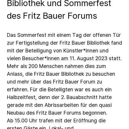
Bibliothek und Sommerfest
des Fritz Bauer Forums
Das
Sommerfest
mit
einem
Tag
der
offenen
Tür
zur
Fertigstellung
der
Fritz
Bauer
Bibliothek
fand
mit
der
Beteiligung
von
Künstler*innen
und
vielen
Besucher*innen
am
11.
August
2023
statt.
Mehr
als
200
Menschen
nahmen
dies
zum
Anlass,
die
Fritz
Bauer
Bibliothek
zu
besuchen
und
mehr
über
das
Fritz
Bauer
Forum
zu
erfahren.
Für
die
Beteiligten
war
es
auch
ein
Halbzeitfest,
denn
der
2.
Bauabschnitt
hatte
gerade
mit
den
Abrissarbeiten
für
den
quasi
Neubau
des
Fritz
Bauer
Forums
begonnen.
Ab
15.00
Uhr
trafen
mit
der
Eröffnung
die
ersten
Gäste
ein,
Lokal-
und