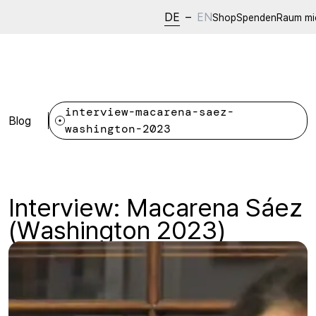
DE
–
EN
Shop
Spenden
Raum mi
interview-macarena-saez-
Blog
washington-2023
Interview: Macarena Sáez
(Washington 2023)