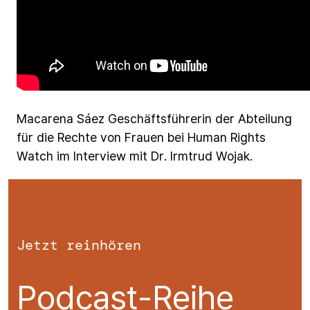
Macarena
Sáez
Geschäftsführerin
der
Abteilung
für
die
Rechte
von
Frauen
bei
Human
Rights
Watch
im
Interview
mit
Dr.
Irmtrud
Wojak.
Jetzt reinhören
Podcast-Reihe