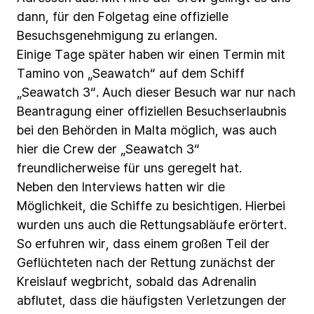
dann,
für
den
Folgetag
eine
offizielle
Besuchsgenehmigung zu
erlangen.
Einige
Tage
später
haben
wir
einen
Termin
mit
Tamino
von
„Seawatch“
auf
dem
Schiff
„Seawatch
3“.
Auch
dieser
Besuch
war
nur
nach
Beantragung
einer
offiziellen
Besuchserlaubnis
bei den
Behörden
in
Malta
möglich,
was
auch
hier
die
Crew
der
„Seawatch
3“
freundlicherweise
für
uns
geregelt
hat.
Neben
den
Interviews
hatten
wir
die
Möglichkeit,
die
Schiffe
zu
besichtigen.
Hierbei
wurden
uns
auch
die
Rettungsabläufe
erörtert.
So
erfuhren
wir,
dass
einem
großen
Teil
der
Geflüchteten
nach
der
Rettung
zunächst
der
Kreislauf
wegbricht,
sobald
das
Adrenalin
abflutet,
dass
die
häufigsten
Verletzungen
der