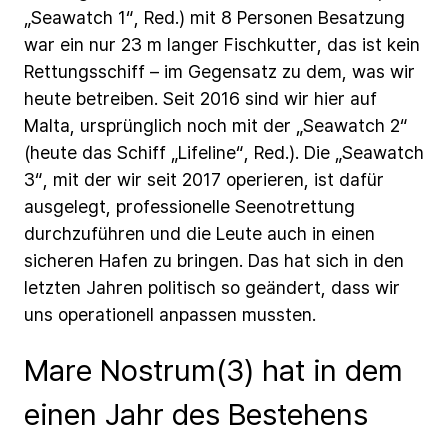
„Seawatch
1“,
Red.)
mit
8
Personen
Besatzung
war
ein
nur
23
m
langer
Fischkutter,
das
ist
kein
Rettungsschiff
–
im
Gegensatz
zu
dem,
was
wir
heute
betreiben.
Seit
2016
sind
wir
hier
auf
Malta,
ursprünglich
noch
mit
der
„Seawatch
2“
(heute
das
Schiff
„Lifeline“,
Red.).
Die
„Seawatch
3“,
mit
der
wir
seit
2017
operieren,
ist
dafür
ausgelegt,
professionelle
Seenotrettung
durchzuführen
und
die
Leute
auch
in
einen
sicheren
Hafen
zu
bringen.
Das
hat
sich
in
den
letzten
Jahren
politisch
so
geändert,
dass
wir
uns
operationell
anpassen
mussten.
Mare Nostrum(3) hat in dem
einen Jahr des Bestehens