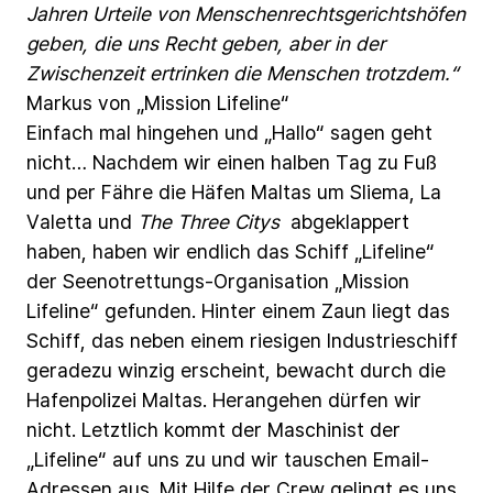
Jahren
Urteile
von
Menschenrechtsgerichtshöfen
geben,
die
uns
Recht
geben,
aber
in
der
Zwischenzeit
ertrinken
die
Menschen
trotzdem.“
Markus
von
„Mission
Lifeline“
Einfach
mal
hingehen
und
„Hallo“
sagen
geht
nicht…
Nachdem
wir
einen
halben
Tag
zu
Fuß
und
per
Fähre
die
Häfen
Maltas
um
Sliema,
La
Valetta
und
The Three
Citys
abgeklappert
haben,
haben
wir
endlich
das
Schiff
„Lifeline“
der
Seenotrettungs-Organisation
„Mission
Lifeline“
gefunden.
Hinter
einem
Zaun
liegt
das
Schiff,
das
neben
einem
riesigen
Industrieschiff
geradezu
winzig
erscheint,
bewacht
durch
die
Hafenpolizei
Maltas.
Herangehen
dürfen
wir
nicht.
Letztlich
kommt
der
Maschinist
der
„Lifeline“
auf
uns
zu
und
wir
tauschen
Email-
Adressen
aus.
Mit
Hilfe
der
Crew
gelingt
es
uns