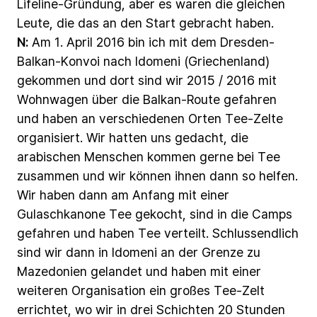
Lifeline-Gründung,
aber
es
waren
die
gleichen
Leute,
die
das
an
den
Start
gebracht
haben.
N:
Am
1.
April
2016
bin
ich
mit
dem
Dresden-
Balkan-Konvoi
nach
Idomeni
(Griechenland)
gekommen
und
dort
sind
wir
2015
/
2016
mit
Wohnwagen
über
die
Balkan-Route
gefahren
und
haben
an
verschiedenen
Orten
Tee-Zelte
organisiert.
Wir
hatten
uns
gedacht,
die
arabischen
Menschen
kommen
gerne
bei
Tee
zusammen
und
wir
können
ihnen
dann
so
helfen.
Wir
haben
dann
am
Anfang
mit
einer
Gulaschkanone
Tee
gekocht,
sind
in
die
Camps
gefahren
und
haben
Tee
verteilt.
Schlussendlich
sind
wir
dann
in
Idomeni
an
der
Grenze
zu
Mazedonien
gelandet
und
haben
mit
einer
weiteren
Organisation
ein
großes
Tee-Zelt
errichtet,
wo
wir
in
drei
Schichten
20
Stunden