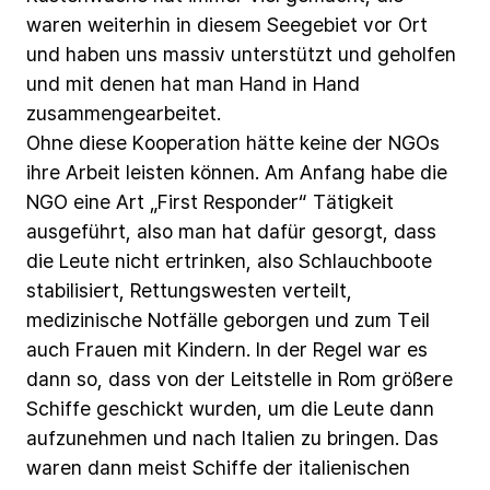
waren
weiterhin
in
diesem
Seegebiet
vor
Ort
und
haben
uns
massiv
unterstützt
und
geholfen
und
mit
denen
hat
man
Hand
in
Hand
zusammengearbeitet.
Ohne
diese
Kooperation
hätte
keine
der
NGOs
ihre
Arbeit
leisten
können.
Am
Anfang
habe
die
NGO
eine
Art
„First
Responder“
Tätigkeit
ausgeführt,
also
man
hat
dafür
gesorgt,
dass
die
Leute
nicht
ertrinken,
also
Schlauchboote
stabilisiert,
Rettungswesten
verteilt,
medizinische
Notfälle
geborgen
und
zum
Teil
auch
Frauen
mit
Kindern.
In
der
Regel
war
es
dann
so,
dass
von
der
Leitstelle
in
Rom
größere
Schiffe
geschickt
wurden,
um
die
Leute
dann
aufzunehmen
und
nach
Italien
zu
bringen.
Das
waren
dann
meist
Schiffe
der
italienischen