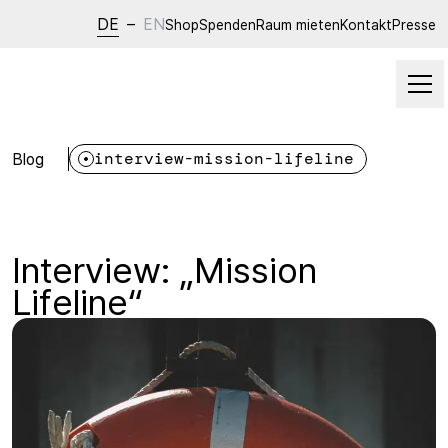
DE
–
EN
Shop
Spenden
Raum mieten
Kontakt
Presse
Blog
interview-mission-lifeline
Interview: „Mission
Lifeline“