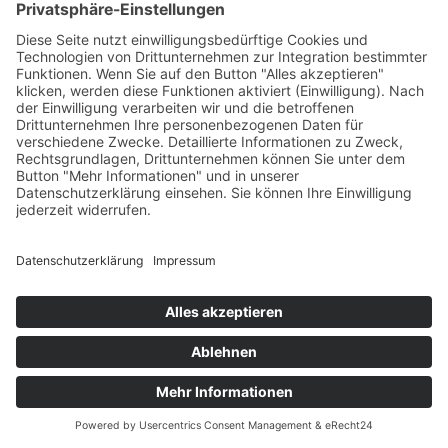
ist
das
Rettungsboot
für
diese
Mission
quasi
stillgelegt.
Bis
die
dann
ausgeschifft
sind
und
Zollformalitäten
beendet
sind,
dauert
es
auch
2 bis
4
Tage
und dann
ist
man
gezwungen
wieder
nach
Malta
zu
fahren,
um
auf
die
neue
Crew
zu
warten,
da
man
keine
Zeit
mehr
hat,
erneut
ins
SAR
Gebiet
zu
fahren.
Das
war
so
der
erste
Weg,
dafür
zu
sorgen,
dass
weniger
Schiffe
im
Einsatzgebiet
sind.
Aber nicht jede NGO hat den
Code of Conduct
unterschrieben.
M:
Ich
glaube
ja.
„Ärzte
ohne
Grenzen“
hat
den