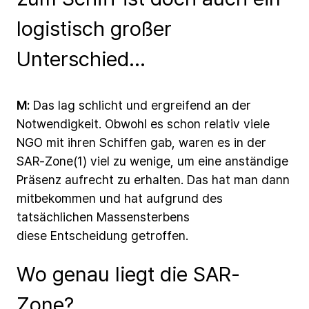
logistisch großer
Unterschied...
M:
Das
lag
schlicht
und
ergreifend
an
der
Notwendigkeit.
Obwohl
es
schon
relativ
viele
NGO
mit
ihren
Schiffen
gab,
waren
es
in
der
SAR-Zone(1)
viel
zu
wenige,
um
eine
anständige
Präsenz
aufrecht
zu
erhalten.
Das
hat
man
dann
mitbekommen
und
hat
aufgrund
des
tatsächlichen
Massensterbens
diese Entscheidung
getroffen.
Wo genau liegt die SAR-
Zone?