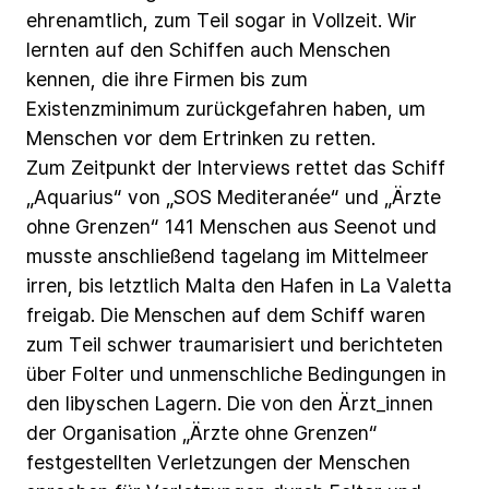
ehrenamtlich,
zum
Teil
sogar
in
Vollzeit.
Wir
lernten
auf
den
Schiffen
auch
Menschen
kennen,
die
ihre
Firmen
bis
zum
Existenzminimum
zurückgefahren
haben,
um
Menschen
vor
dem
Ertrinken
zu
retten.
Zum
Zeitpunkt
der
Interviews
rettet
das
Schiff
„Aquarius“
von
„SOS
Mediteranée“
und
„Ärzte
ohne
Grenzen“
141
Menschen
aus
Seenot
und
musste
anschließend
tagelang
im
Mittelmeer
irren,
bis
letztlich
Malta
den
Hafen
in
La
Valetta
freigab.
Die
Menschen
auf
dem
Schiff
waren
zum
Teil schwer
traumarisiert
und
berichteten
über
Folter
und
unmenschliche Bedingungen
in
den
libyschen
Lagern.
Die
von
den
Ärzt_innen
der
Organisation
„Ärzte
ohne
Grenzen“
festgestellten
Verletzungen
der
Menschen