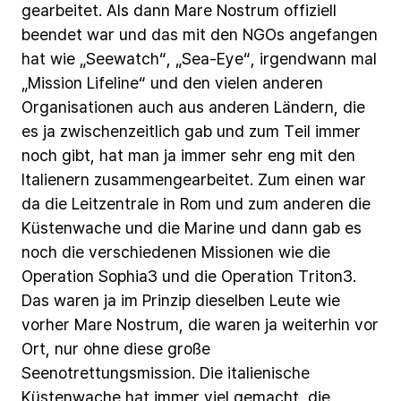
gearbeitet.
Als
dann
Mare
Nostrum
offiziell
beendet
war
und
das
mit
den
NGOs
angefangen
hat
wie
„Seewatch“,
„Sea-Eye“,
irgendwann
mal
„Mission
Lifeline“
und
den
vielen
anderen
Organisationen
auch
aus
anderen
Ländern,
die
es
ja
zwischenzeitlich
gab
und
zum
Teil
immer
noch
gibt,
hat
man
ja
immer
sehr
eng
mit
den
Italienern
zusammengearbeitet.
Zum
einen
war
da
die
Leitzentrale
in
Rom
und
zum
anderen
die
Küstenwache
und
die
Marine
und
dann
gab
es
noch
die
verschiedenen
Missionen
wie
die
Operation
Sophia3
und
die
Operation
Triton3.
Das
waren
ja
im
Prinzip
dieselben
Leute
wie
vorher
Mare
Nostrum,
die
waren
ja
weiterhin
vor
Ort,
nur
ohne
diese
große
Seenotrettungsmission.
Die
italienische
Küstenwache
hat
immer
viel
gemacht,
die