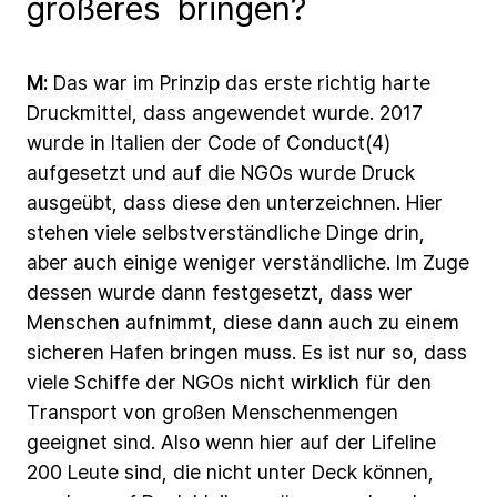
größeres bringen?
M:
Das
war
im
Prinzip
das
erste
richtig
harte
Druckmittel,
dass
angewendet
wurde.
2017
wurde
in
Italien
der
Code
of
Conduct(4)
aufgesetzt
und
auf
die
NGOs
wurde
Druck
ausgeübt,
dass
diese
den
unterzeichnen.
Hier
stehen
viele
selbstverständliche
Dinge
drin,
aber
auch
einige
weniger
verständliche.
Im
Zuge
dessen
wurde
dann
festgesetzt,
dass
wer
Menschen
aufnimmt,
diese
dann
auch
zu
einem
sicheren
Hafen
bringen
muss.
Es
ist
nur
so,
dass
viele
Schiffe
der
NGOs
nicht
wirklich
für
den
Transport
von
großen
Menschenmengen
geeignet
sind.
Also
wenn
hier
auf
der
Lifeline
200
Leute
sind,
die
nicht
unter
Deck
können,