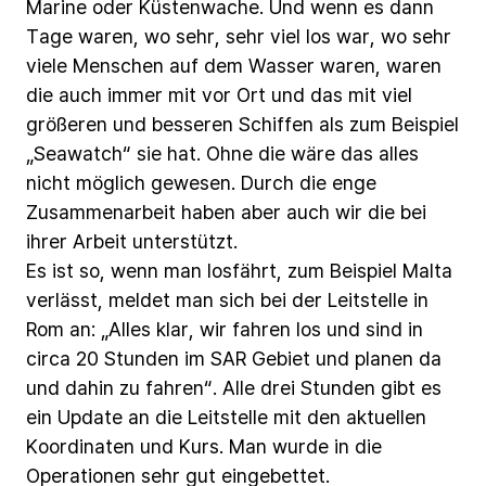
Marine
oder
Küstenwache.
Und
wenn
es
dann
Tage
waren,
wo
sehr,
sehr
viel
los
war,
wo
sehr
viele
Menschen
auf
dem
Wasser
waren,
waren
die
auch
immer
mit
vor
Ort
und
das
mit
viel
größeren
und
besseren
Schiffen
als
zum
Beispiel
„Seawatch“
sie
hat.
Ohne
die
wäre
das
alles
nicht
möglich
gewesen.
Durch
die
enge
Zusammenarbeit
haben
aber
auch
wir
die
bei
ihrer
Arbeit
unterstützt.
Es
ist
so,
wenn
man
losfährt,
zum
Beispiel
Malta
verlässt,
meldet
man
sich
bei
der
Leitstelle
in
Rom
an:
„Alles
klar,
wir
fahren
los
und
sind
in
circa
20
Stunden
im
SAR
Gebiet
und
planen
da
und
dahin
zu
fahren“.
Alle
drei
Stunden
gibt
es
ein
Update
an
die
Leitstelle
mit
den
aktuellen
Koordinaten
und
Kurs.
Man
wurde
in
die
Operationen
sehr
gut
eingebettet.