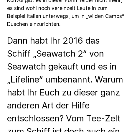
Konvoi
gibt
es
in
dieser
Form leider
nicht
mehr,
es
sind
wohl
noch
vereinzelt
Leute
in
zum
Beispiel Italien
unterwegs,
um
in
„wilden
Camps“
Duschen
einzurichten.
Dann habt Ihr 2016 das
Schiff „Seawatch 2“ von
Seawatch gekauft und es in
„Lifeline“ umbenannt. Warum
habt Ihr Euch zu dieser ganz
anderen Art der Hilfe
entschlossen? Vom Tee-Zelt
zum Schiff ist doch auch ein