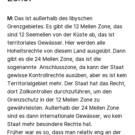
M:
Das
ist
außerhalb
des
libyschen
Grenzgebietes.
Es
gibt
die
12
Meilen
Zone,
das
sind
12
Seemeilen
von
der
Küste
ab,
das
ist
territoriales
Gewässer.
Hier
werden
alle
Hoheitsrechte
von
diesem
Land
ausgeübt.
Dann
gibt
es
die
24
Meilen
Zone,
das
ist
die
sogenannte Anschlusszone,
da
kann
der
Staat
gewisse
Kontrollrechte
ausüben,
aber
es
ist
kein
Territorialgebiet
mehr.
Der
Staat
hat
das
Recht,
dort
Zollkontrollen
durchzuführen,
um
den
Grenzschutz
in
der
12
Meilen
Zone
zu
gewährleisten.
Außerhalb
der
24
Meilen
Zone
sind
es
dann
internationale
Gewässer,
wo
kein
Staat
mehr
besondere
Rechte
hat.
Früher
war
es
so,
dass
man
relativ
eng
an
der