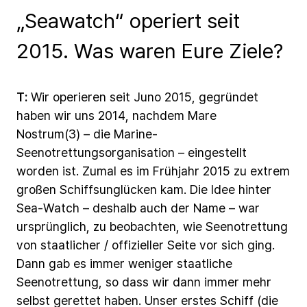
„Seawatch“ operiert seit
2015. Was waren Eure Ziele?
T:
Wir
operieren
seit
Juno
2015,
gegründet
haben
wir
uns
2014,
nachdem
Mare
Nostrum(3) –
die
Marine-
Seenotrettungsorganisation
–
eingestellt
worden
ist.
Zumal
es
im
Frühjahr
2015
zu
extrem
großen
Schiffsunglücken
kam.
Die
Idee
hinter
Sea-Watch
–
deshalb
auch
der
Name
–
war
ursprünglich,
zu
beobachten,
wie
Seenotrettung
von
staatlicher
/
offizieller
Seite
vor
sich
ging.
Dann
gab
es
immer
weniger
staatliche
Seenotrettung,
so
dass
wir
dann
immer
mehr
selbst
gerettet
haben.
Unser erstes
Schiff
(die