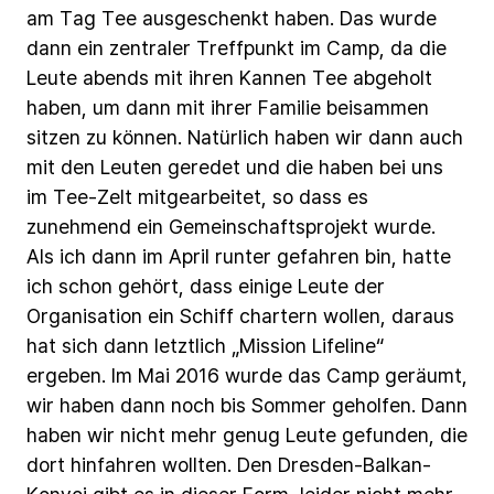
am
Tag
Tee
ausgeschenkt
haben.
Das
wurde
dann
ein
zentraler
Treffpunkt
im
Camp,
da
die
Leute
abends
mit
ihren
Kannen
Tee
abgeholt
haben,
um
dann
mit
ihrer
Familie
beisammen
sitzen
zu
können.
Natürlich
haben
wir
dann
auch
mit
den
Leuten
geredet
und
die
haben
bei
uns
im
Tee-Zelt
mitgearbeitet,
so
dass
es
zunehmend
ein
Gemeinschaftsprojekt
wurde.
Als
ich
dann
im
April
runter
gefahren
bin,
hatte
ich
schon
gehört,
dass
einige
Leute
der
Organisation
ein
Schiff
chartern
wollen,
daraus
hat
sich
dann
letztlich
„Mission
Lifeline“
ergeben.
Im
Mai
2016 wurde
das
Camp
geräumt,
wir
haben
dann
noch
bis
Sommer
geholfen.
Dann
haben
wir
nicht
mehr
genug
Leute
gefunden,
die
dort
hinfahren
wollten.
Den
Dresden-Balkan-