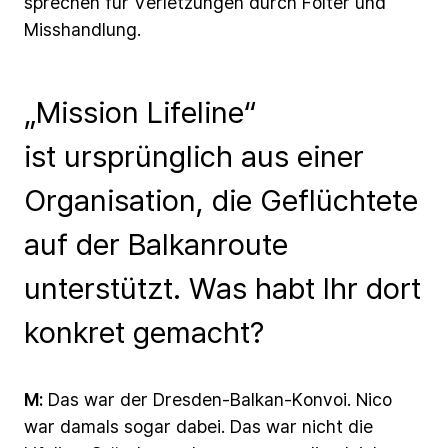
sprechen
für
Verletzungen
durch
Folter
und
Misshandlung.
„Mission Lifeline“
ist ursprünglich aus einer
Organisation, die Geflüchtete
auf der Balkanroute
unterstützt. Was habt Ihr dort
konkret gemacht?
M:
Das
war
der
Dresden-Balkan-Konvoi.
Nico
war
damals
sogar
dabei.
Das
war
nicht
die