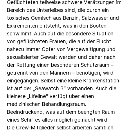
Geflüchteten
teilweise
schwere
Verätzungen
im
Bereich
des
Unterleibes
sind,
die
durch
ein
toxisches
Gemisch
aus
Benzin,
Salzwasser
und
Exkrementen entsteht,
was
in
den
Booten
schwimmt.
Auch
auf
die
besondere
Situation
von
geflüchteten
Frauen,
die
auf
der
Flucht
nahezu
immer
Opfer
von
Vergewaltigung
und
sexualisierter
Gewalt
werden
und
daher
nach
der
Rettung
einen
besonderen
Schutzraum
–
getrennt
von
den
Männern
–
benötigen,
wird
eingegangen.
Selbst
eine
kleine
Krankenstation
ist
auf
der
„Seawatch
3“
vorhanden.
Auch
die
kleinere
„Lifeline“
verfügt
über
einen
medizinischen
Behandlungsraum.
Beeindruckend,
was
auf
dem
beengten
Raum
eines
Schiffes
alles
möglich
gemacht
wird.
Die
Crew-Mitglieder
selbst
arbeiten
sämtlich