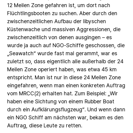
12
Meilen
Zone
gefahren
ist,
um
dort
nach
Flüchtlingsbooten
zu
suchen.
Aber
durch
den
zwischenzeitlichen
Aufbau
der
libyschen
Küstenwache
und
massiven
Aggressionen,
die
zwischenzeitlich
von
denen
ausgingen
–
es
wurde
ja
auch
auf
NGO-Schiffe
geschossen,
die
„Seawatch“
wurde
fast
mal
gerammt,
war
es
zuletzt
so,
dass
eigentlich
alle
außerhalb
der
24
Meilen
Zone
operiert
haben,
was
etwa
45
km
entspricht.
Man
ist
nur
in
diese
24
Meilen
Zone
eingefahren,
wenn
man
einen
konkreten
Auftrag
vom
MRCC(2)
erhalten
hat.
Zum
Beispiel:
„Wir
haben
eine
Sichtung
von
einem
Rubber
Boat
durch
ein
Aufklärungsflugzeug“.
Und
wenn
dann
ein
NGO
Schiff
am
nächsten
war,
bekam
es
den
Auftrag,
diese
Leute
zu
retten.