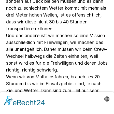
sondern
auf
Deck
bleiben
müssen
und
es
dann
noch
zu
schlechtem
Wetter
kommt
mit
mehr
als
drei Meter
hohen
Wellen,
ist
es
offensichtlich,
dass
wir
diese
nicht
30
bis 40
Stunden
transportieren
können.
Und
das
andere
ist:
wir
machen
so
eine
Mission
ausschließlich
mit
Freiwilligen,
wir
machen
das
alle
unentgeltlich.
Daher
müssen
wir
beim
Crew-
Wechsel
halbwegs
die
Zeiten
einhalten,
weil
sonst
wird
es
für
die
Freiwilligen
und
deren
Jobs
richtig,
richtig
schwierig.
Wenn
wir
von
Malta
losfahren,
braucht
es
20
Stunden
bis
wir
im
Einsatzgebiet
sind,
je
nach
Ziel
und
Wetter.
Dann
sind
zum
Teil
nur
sehr,
sehr
wenige
Menschen
auf
einem
Boot,
beispielsweise
7,
und
man
fährt
dann
mit
diesen
7
Menschen
zum
Beispiel
nach
Sizilien
und
dann