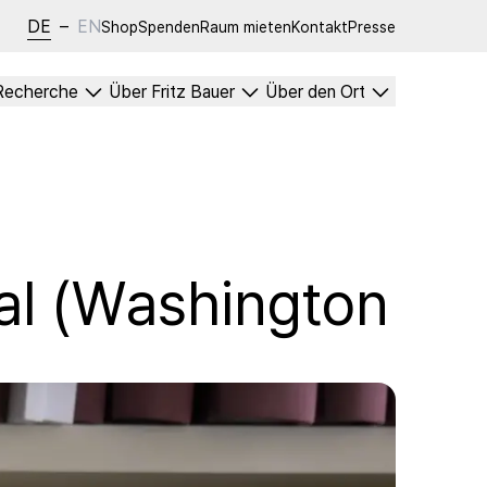
DE
–
EN
Shop
Spenden
Raum mieten
Kontakt
Presse
Recherche
Über Fritz Bauer
Über den Ort
al (Washington