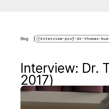
Blog
interview-prof-dr-thomas-bue
Interview: Dr.
2017)