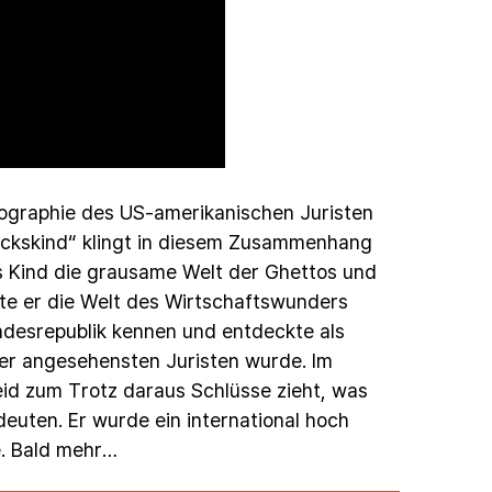
ographie
des
US-amerikanischen
Juristen
ückskind“
klingt
in
diesem
Zusammenhang
s
Kind
die
grausame
Welt
der
Ghettos
und
nte
er
die
Welt
des
Wirtschaftswunders
desrepublik
kennen
und
entdeckte
als
er
angesehensten
Juristen
wurde.
Im
eid
zum
Trotz
daraus
Schlüsse
zieht,
was
deuten.
Er
wurde
ein
international
hoch
.
Bald
mehr…