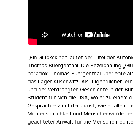
„Ein
Glückskind“
lautet
der
Titel
der
Autobi
Thomas
Buergenthal.
Die
Bezeichnung
„Gl
paradox.
Thomas
Buergenthal
überlebte
al
das
Lager
Auschwitz.
Als
Jugendlicher
ler
und
der
verdrängten
Geschichte
in
der
Bun
Student
für
sich
die
USA,
wo
er
zu
einem
d
Gespräch
erzählt
der
Jurist,
wie
er
allem
L
Mitmenschlichkeit
und
Menschenwürde
be
geachteter
Anwalt
für
die
Menschenrechte