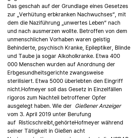
Das
geschah
auf
der
Grundlage
eines
Gesetzes
zur
„Verhütung
erbkranken
Nachwuchses“,
mit
dem
die
Naziführung
„unwertes
Leben“
nach
und
nach
ausmerzen
wollte.
Betroffen
von
dem
unmenschlichen
Vorhaben
waren
geistig
Behinderte,
psychisch
Kranke, Epileptiker,
Blinde
und
Taube
ja
sogar
Alkoholkranke.
Etwa
400
000
Menschen
wurden
auf
Anordnung
der
Erbgesundheitsgerichte
zwangsweise
sterilisiert.
Etwa
5000
überlebten
den
Eingriff
nicht.Hofmeyer
soll
das
Gesetz
in
Einzelfällen
rigoros
zum
Nachteil
betroffener
Opfer
ausgelegt
haben.
Wie
der
Gießener
Anzeiger
vom
3.
April
2019
unter
Berufung
auf Risticschreibt,gehörteHofmeyer
während
seiner
Tätigkeit
in
Gießen
acht