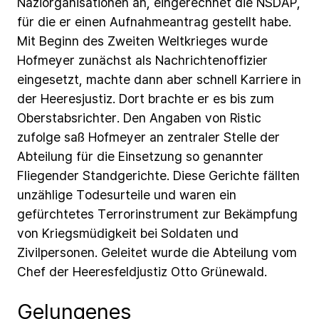
Naziorganisationen
an,
eingerechnet
die
NSDAP,
für
die
er
einen
Aufnahmeantrag
gestellt
habe.
Mit
Beginn
des
Zweiten
Weltkrieges
wurde
Hofmeyer
zunächst
als
Nachrichtenoffizier
eingesetzt,
machte
dann
aber
schnell
Karriere
in
der
Heeresjustiz.
Dort
brachte
er
es
bis
zum
Oberstabsrichter.
Den
Angaben
von
Ristic
zufolge
saß
Hofmeyer
an
zentraler
Stelle
der
Abteilung
für
die
Einsetzung
so
genannter
Fliegender
Standgerichte.
Diese
Gerichte
fällten
unzählige
Todesurteile
und
waren
ein
gefürchtetes
Terrorinstrument
zur
Bekämpfung
von
Kriegsmüdigkeit
bei
Soldaten
und
Zivilpersonen.
Geleitet
wurde
die
Abteilung
vom
Chef
der
Heeresfeldjustiz
Otto
Grünewald.
Gelungenes