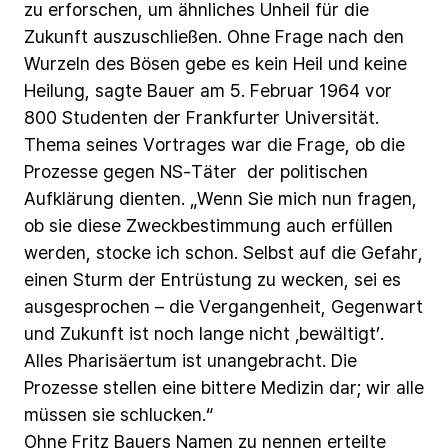
zu
erforschen,
um
ähnliches
Unheil
für
die
Zukunft
auszuschließen.
Ohne
Frage
nach
den
Wurzeln
des
Bösen
gebe
es
kein
Heil
und
keine
Heilung,
sagte
Bauer
am
5.
Februar
1964
vor
800
Studenten
der
Frankfurter
Universität.
Thema
seines
Vortrages
war
die
Frage,
ob
die
Prozesse
gegen
NS-Täter der
politischen
Aufklärung
dienten.
„Wenn
Sie
mich
nun
fragen,
ob
sie
diese
Zweckbestimmung
auch
erfüllen
werden,
stocke
ich
schon.
Selbst
auf
die
Gefahr,
einen
Sturm
der
Entrüstung
zu
wecken,
sei
es
ausgesprochen
–
die
Vergangenheit,
Gegenwart
und
Zukunft
ist
noch
lange
nicht
‚bewältigt’.
Alles
Pharisäertum
ist
unangebracht.
Die
Prozesse
stellen
eine
bittere
Medizin
dar;
wir
alle
müssen
sie
schlucken.“
Ohne
Fritz
Bauers
Namen
zu
nennen
erteilte