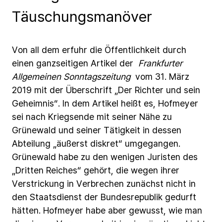
Täuschungsmanöver
Von
all
dem
erfuhr
die
Öffentlichkeit
durch
einen
ganzseitigen
Artikel
der
Frankfurter
Allgemeinen Sonntagszeitung
vom
31.
März
2019
mit
der
Überschrift
„Der
Richter
und
sein
Geheimnis“.
In
dem
Artikel
heißt
es,
Hofmeyer
sei
nach
Kriegsende
mit
seiner
Nähe
zu
Grünewald
und
seiner
Tätigkeit
in
dessen
Abteilung
„äußerst
diskret“
umgegangen.
Grünewald
habe
zu
den
wenigen
Juristen
des
„Dritten
Reiches“
gehört,
die
wegen
ihrer
Verstrickung
in
Verbrechen
zunächst
nicht
in
den
Staatsdienst
der
Bundesrepublik
gedurft
hätten.
Hofmeyer
habe
aber
gewusst,
wie
man