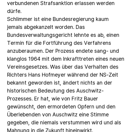
verbundenen
Strafsanktion
erlassen
werden
dürfe.
Schlimmer
ist
eine
Bundesregierung
kaum
jemals
abgekanzelt
worden.
Das
Bundesverwaltungsgericht
lehnte
es
ab,
einen
Termin
für
die
Fortführung
des
Verfahrens
anzuberaumen.
Der
Prozess
endete
sang-
und
klanglos
1964
mit
dem
Inkrafttreten
eines
neuen
Vereinsgesetzes.
Was
über
das
Verhalten
des
Richters
Hans
Hofmeyer
während
der
NS-Zeit
bekannt
geworden
ist,
ändert
nichts
an
der
historischen
Bedeutung
des
Auschwitz-
Prozesses.
Er
hat,
wie
von
Fritz
Bauer
gewünscht,
den
ermordeten
Opfern
und
den
Überlebenden
von
Auschwitz
eine
Stimme
gegeben,
die
niemals
verstummen
wird
und
als
Mahnung
in
die
Zukunft
hineinwirkt.