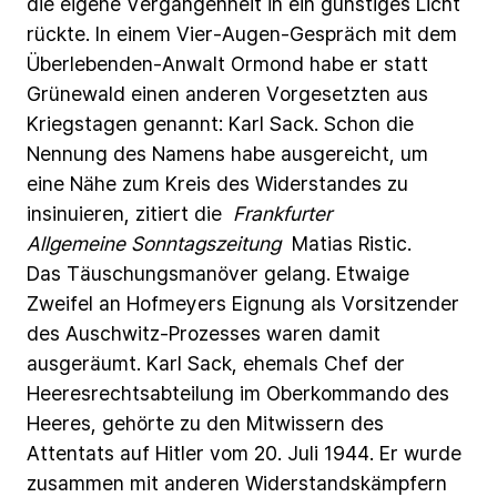
die
eigene
Vergangenheit
in
ein
günstiges
Licht
rückte.
In
einem
Vier-Augen-Gespräch
mit
dem
Überlebenden-Anwalt
Ormond
habe
er
statt
Grünewald
einen
anderen
Vorgesetzten
aus
Kriegstagen
genannt:
Karl
Sack. Schon
die
Nennung
des
Namens
habe
ausgereicht,
um
eine
Nähe
zum
Kreis
des
Widerstandes
zu
insinuieren,
zitiert
die
Frankfurter
Allgemeine Sonntagszeitung
Matias
Ristic.
Das
Täuschungsmanöver
gelang.
Etwaige
Zweifel
an
Hofmeyers
Eignung
als
Vorsitzender
des
Auschwitz-Prozesses
waren
damit
ausgeräumt.
Karl
Sack,
ehemals
Chef
der
Heeresrechtsabteilung
im
Oberkommando
des
Heeres,
gehörte
zu
den
Mitwissern
des
Attentats
auf
Hitler
vom
20.
Juli
1944.
Er
wurde
zusammen
mit
anderen
Widerstandskämpfern