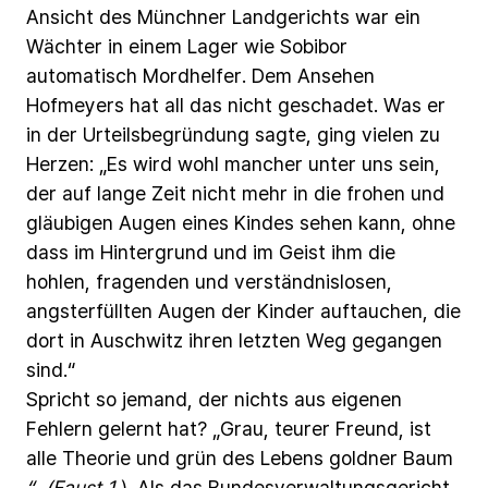
Ansicht
des
Münchner
Landgerichts
war
ein
Wächter in
einem
Lager
wie
Sobibor
automatisch
Mordhelfer.
Dem
Ansehen
Hofmeyers
hat
all
das
nicht
geschadet.
Was
er
in
der
Urteilsbegründung
sagte,
ging
vielen
zu
Herzen:
„Es
wird
wohl
mancher
unter
uns
sein,
der
auf
lange
Zeit
nicht
mehr
in
die
frohen
und
gläubigen
Augen
eines
Kindes
sehen
kann,
ohne
dass
im
Hintergrund
und
im
Geist
ihm
die
hohlen,
fragenden
und
verständnislosen,
angsterfüllten
Augen
der
Kinder
auftauchen,
die
dort
in
Auschwitz
ihren
letzten
Weg
gegangen
sind.“
Spricht
so
jemand,
der
nichts
aus
eigenen
Fehlern
gelernt
hat? „Grau,
teurer
Freund,
ist
alle
Theorie
und
grün
des
Lebens
goldner
Baum
“.
(Faust
1
).
Als
das
Bundesverwaltungsgericht