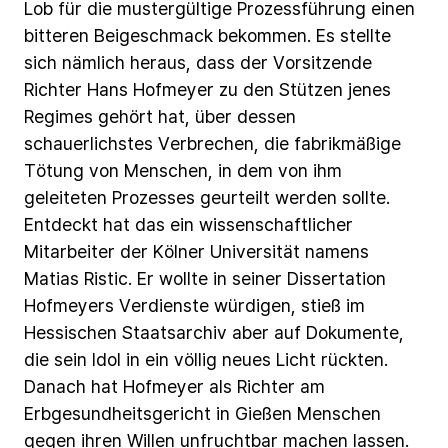
Lob
für
die
mustergültige
Prozessführung
einen
bitteren
Beigeschmack
bekommen.
Es
stellte
sich
nämlich
heraus,
dass
der
Vorsitzende
Richter
Hans
Hofmeyer
zu
den
Stützen
jenes
Regimes
gehört
hat,
über
dessen
schauerlichstes
Verbrechen,
die
fabrikmäßige
Tötung
von
Menschen,
in
dem
von
ihm
geleiteten
Prozesses
geurteilt
werden
sollte.
Entdeckt
hat
das
ein
wissenschaftlicher
Mitarbeiter
der
Kölner
Universität
namens
Matias
Ristic.
Er
wollte
in
seiner
Dissertation
Hofmeyers
Verdienste
würdigen,
stieß
im
Hessischen
Staatsarchiv
aber
auf
Dokumente,
die
sein
Idol
in
ein
völlig
neues
Licht
rückten.
Danach
hat
Hofmeyer
als
Richter
am
Erbgesundheitsgericht
in
Gießen
Menschen
gegen
ihren
Willen
unfruchtbar
machen
lassen.