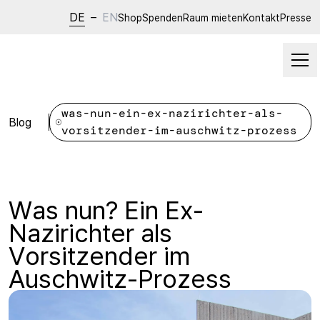
DE
–
EN
Shop
Spenden
Raum mieten
Kontakt
Presse
was-nun-ein-ex-nazirichter-als-
Blog
vorsitzender-im-auschwitz-prozess
Was nun? Ein Ex-
Nazirichter als
Vorsitzender im
Auschwitz-Prozess