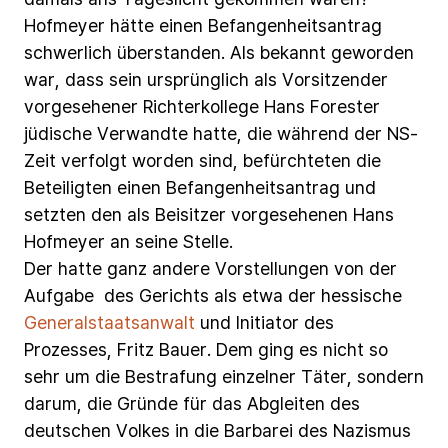
Hofmeyer
hätte
einen
Befangenheitsantrag
schwerlich
überstanden.
Als
bekannt
geworden
war,
dass
sein
ursprünglich
als
Vorsitzender
vorgesehener
Richterkollege
Hans
Forester
jüdische
Verwandte
hatte,
die
während
der
NS-
Zeit
verfolgt
worden
sind,
befürchteten
die
Beteiligten
einen
Befangenheitsantrag
und
setzten
den
als
Beisitzer
vorgesehenen
Hans
Hofmeyer
an
seine
Stelle.
Der
hatte
ganz
andere
Vorstellungen
von
der
Aufgabe des
Gerichts
als
etwa
der
hessische
Generalstaatsanwalt
und
Initiator
des
Prozesses,
Fritz
Bauer.
Dem
ging
es
nicht
so
sehr
um
die
Bestrafung
einzelner
Täter,
sondern
darum,
die
Gründe
für
das
Abgleiten
des
deutschen
Volkes
in
die
Barbarei
des
Nazismus