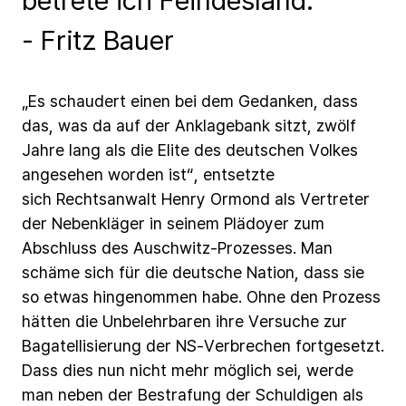
- Fritz Bauer
„Es
schaudert
einen bei
dem
Gedanken,
dass
das,
was
da
auf
der
Anklagebank
sitzt,
zwölf
Jahre
lang
als
die
Elite
des
deutschen
Volkes
angesehen
worden
ist“,
entsetzte
sich Rechtsanwalt
Henry
Ormond
als
Vertreter
der
Nebenkläger
in
seinem
Plädoyer
zum
Abschluss
des
Auschwitz-Prozesses.
Man
schäme
sich
für
die
deutsche
Nation,
dass
sie
so
etwas
hingenommen
habe.
Ohne
den
Prozess
hätten
die
Unbelehrbaren
ihre
Versuche
zur
Bagatellisierung
der
NS-Verbrechen
fortgesetzt.
Dass
dies
nun
nicht
mehr
möglich
sei,
werde
man
neben
der
Bestrafung
der
Schuldigen
als