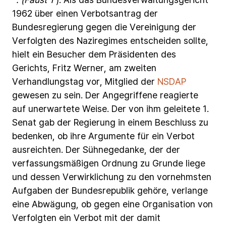
1962
über
einen
Verbotsantrag
der
Bundesregierung
gegen
die
Vereinigung
der
Verfolgten
des
Naziregimes
entscheiden
sollte,
hielt
ein
Besucher
dem
Präsidenten
des
Gerichts,
Fritz
Werner,
am
zweiten
Verhandlungstag
vor,
Mitglied
der
NSDAP
gewesen
zu
sein.
Der
Angegriffene
reagierte
auf
unerwartete
Weise.
Der
von
ihm
geleitete
1.
Senat
gab
der
Regierung
in
einem
Beschluss
zu
bedenken,
ob
ihre
Argumente
für
ein
Verbot
ausreichten.
Der
Sühnegedanke,
der
der
verfassungsmäßigen
Ordnung
zu
Grunde
liege
und
dessen
Verwirklichung
zu
den
vornehmsten
Aufgaben
der
Bundesrepublik
gehöre,
verlange
eine
Abwägung,
ob
gegen
eine
Organisation
von
Verfolgten
ein
Verbot
mit
der
damit