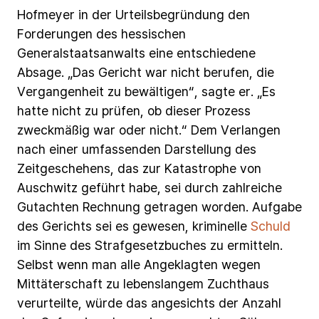
Hofmeyer
in
der
Urteilsbegründung
den
Forderungen
des
hessischen
Generalstaatsanwalts
eine
entschiedene
Absage.
„Das
Gericht
war
nicht
berufen,
die
Vergangenheit
zu
bewältigen“,
sagte
er.
„Es
hatte
nicht
zu
prüfen,
ob
dieser
Prozess
zweckmäßig
war
oder
nicht.“
Dem
Verlangen
nach
einer
umfassenden
Darstellung
des
Zeitgeschehens,
das
zur
Katastrophe
von
Auschwitz
geführt
habe,
sei
durch
zahlreiche
Gutachten
Rechnung
getragen
worden.
Aufgabe
des
Gerichts
sei
es
gewesen,
kriminelle
Schuld
im
Sinne
des
Strafgesetzbuches
zu
ermitteln.
Selbst
wenn
man
alle
Angeklagten
wegen
Mittäterschaft
zu
lebenslangem
Zuchthaus
verurteilte,
würde
das
angesichts
der
Anzahl