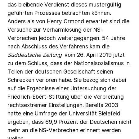
das
bleibende
Verdienst
dieses
mustergültig
geführten
Prozesses
betrachten
können.
Anders
als
von
Henry
Ormond
erwartet
sind
die
Versuche
zur
Verharmlosung
der
NS-
Verbrechen
jedoch
weitergegangen. 54
Jahre
nach
Abschluss
des
Verfahrens
kam
die
Süddeutsche
Zeitung
vom
26.
April
2019
jetzt
zu
dem
Schluss,
dass
der
Nationalsozialismus
in
Teilen
der
deutschen
Gesellschaft
seinen
Schrecken
verloren
habe.
Sie
bezog
sich
dabei
auf
die
Ergebnisse
einer Untersuchung
der
Friedrich-Ebert-Stiftung
über
die
Verbreitung
rechtsextremer
Einstellungen.
Bereits
2003
hatte
eine
Umfrage
der
Universität
Bielefeld
ergeben,
dass
69,9
Prozent
der
Deutschen
nicht
mehr
an
die
NS-Verbrechen
erinnert
werden
wollen.