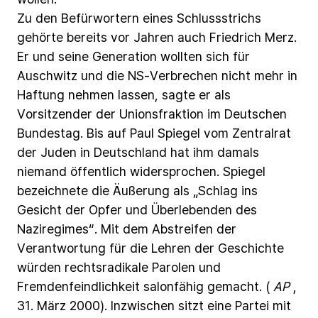
Zu
den
Befürwortern
eines
Schlussstrichs
gehörte
bereits
vor
Jahren
auch
Friedrich
Merz.
Er
und
seine
Generation
wollten
sich
für
Auschwitz
und
die
NS-Verbrechen
nicht
mehr
in
Haftung
nehmen
lassen,
sagte
er
als
Vorsitzender
der
Unionsfraktion
im
Deutschen
Bundestag.
Bis
auf
Paul
Spiegel
vom
Zentralrat
der
Juden
in
Deutschland
hat
ihm
damals
niemand
öffentlich
widersprochen.
Spiegel
bezeichnete
die
Äußerung
als
„Schlag
ins
Gesicht
der
Opfer
und
Überlebenden
des
Naziregimes“.
Mit
dem
Abstreifen
der
Verantwortung
für
die
Lehren
der
Geschichte
würden
rechtsradikale
Parolen
und
Fremdenfeindlichkeit
salonfähig
gemacht.
(
AP
,
31.
März
2000).
Inzwischen
sitzt
eine
Partei
mit