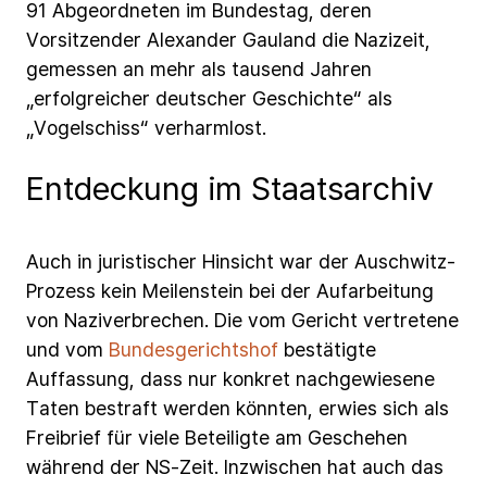
91
Abgeordneten
im
Bundestag,
deren
Vorsitzender
Alexander
Gauland
die
Nazizeit,
gemessen
an
mehr
als
tausend
Jahren
„erfolgreicher
deutscher
Geschichte“
als
„Vogelschiss“
verharmlost.
Entdeckung im Staatsarchiv
Auch
in
juristischer
Hinsicht
war
der
Auschwitz-
Prozess
kein
Meilenstein
bei
der
Aufarbeitung
von
Naziverbrechen.
Die
vom
Gericht
vertretene
und
vom
Bundesgerichtshof
bestätigte
Auffassung,
dass
nur
konkret
nachgewiesene
Taten
bestraft
werden
könnten,
erwies
sich
als
Freibrief
für
viele
Beteiligte
am
Geschehen
während
der
NS-Zeit.
Inzwischen
hat
auch
das