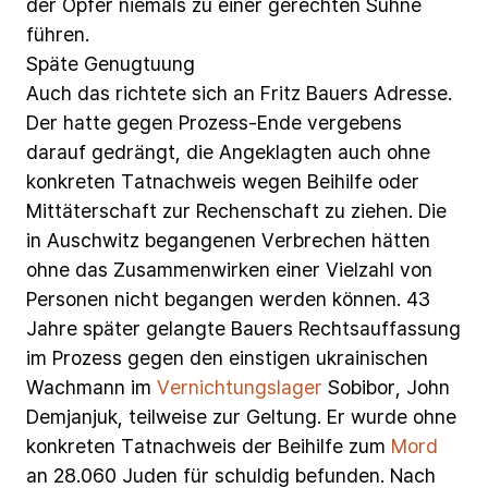
der
Opfer
niemals
zu
einer
gerechten
Sühne
führen.
Späte
Genugtuung
Auch
das
richtete
sich
an
Fritz
Bauers
Adresse.
Der
hatte
gegen
Prozess-Ende
vergebens
darauf
gedrängt,
die
Angeklagten
auch
ohne
konkreten
Tatnachweis
wegen
Beihilfe
oder
Mittäterschaft
zur
Rechenschaft
zu
ziehen.
Die
in
Auschwitz
begangenen
Verbrechen
hätten
ohne
das
Zusammenwirken
einer
Vielzahl
von
Personen
nicht
begangen
werden
können.
43
Jahre
später
gelangte Bauers
Rechtsauffassung
im
Prozess
gegen
den
einstigen
ukrainischen
Wachmann
im
Vernichtungslager
Sobibor,
John
Demjanjuk,
teilweise
zur
Geltung.
Er
wurde
ohne
konkreten
Tatnachweis
der
Beihilfe
zum
Mord
an
28.060
Juden
für
schuldig befunden.
Nach