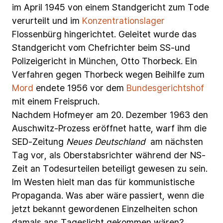
im
April
1945
von
einem
Standgericht
zum
Tode
verurteilt
und
im
Konzentrationslager
Flossenbürg
hingerichtet.
Geleitet
wurde
das
Standgericht
vom
Chefrichter
beim
SS-und
Polizeigericht
in
München,
Otto
Thorbeck. Ein
Verfahren
gegen
Thorbeck
wegen
Beihilfe
zum
Mord
endete
1956
vor
dem
Bundesgerichtshof
mit
einem
Freispruch.
Nachdem
Hofmeyer
am
20.
Dezember
1963
den
Auschwitz-Prozess
eröffnet
hatte,
warf
ihm
die
SED-Zeitung
Neues
Deutschland
am
nächsten
Tag
vor,
als
Oberstabsrichter
während
der
NS-
Zeit
an
Todesurteilen
beteiligt
gewesen
zu
sein.
Im
Westen
hielt
man
das
für kommunistische
Propaganda.
Was
aber
wäre
passiert,
wenn
die
jetzt
bekannt
gewordenen
Einzelheiten
schon
damals
ans
Tageslicht
gekommen
wären?