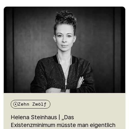
Weg an die Hochschule vor strukturellen Hürden
stehen – von fehlenden Informationen bis zu
finanziellen Unsicherheiten. Im Gespräch geht es um
Bildung als Voraussetzung für gesellschaftliche
Teilhabe, um Solidarität durch Peer-Netzwerke und
um die Frage, was passieren muss, damit das Recht
auf Bildung tatsächlich für alle gilt.
Zehn Zwölf
Helena Steinhaus | „Das
Existenzminimum müsste man eigentlich