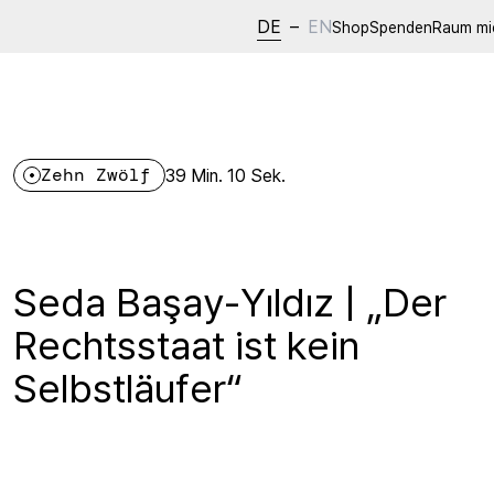
DE
–
EN
Shop
Spenden
Raum mi
Zehn Zwölf
39 Min. 10 Sek.
Seda Başay-Yıldız | „Der
Rechtsstaat ist kein
Selbstläufer“