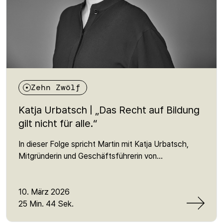
Zehn Zwölf
Katja Urbatsch | „Das Recht auf Bildung
gilt nicht für alle.“
In dieser Folge spricht Martin mit Katja Urbatsch,
Mitgründerin und Geschäftsführerin von
ArbeiterKind.de, über Bildung als Frage der sozialen
Gerechtigkeit. Noch immer entscheidet in
Deutschland die Herkunft stark darüber, wer studiert
10. März 2026
und wer nicht. Urbatsch erklärt, warum viele junge
25 Min. 44 Sek.
Menschen aus nicht-akademischen Familien auf dem