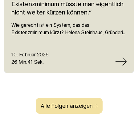
Existenzminimum müsste man eigentlich
nicht weiter kürzen können.“
Wie gerecht ist ein System, das das
Existenzminimum kürzt? Helena Steinhaus, Gründerin
von Sanktionsfrei, erklärt, warum Sanktionen im
Bürgergeld Menschen unter das Minimum drücken,
welche Mythen über „Sozialbetrug“ sich hartnäckig
10. Februar 2026
halten – und was hinter der aktuellen Reform der
26 Min.41 Sek.
Grundsicherung steckt. Sie spricht über Macht und
Repräsentation, Lobbyeinfluss, die Angst vor dem
Jobcenter und die Realität von Millionen, die von
Armut betroffen sind oder jeden Tag knapp daran
vorbeischrammen. Ein Satz, der bleibt: „Es ist
Alle Folgen anzeigen
letztendlich einfach Klassenkampf.“