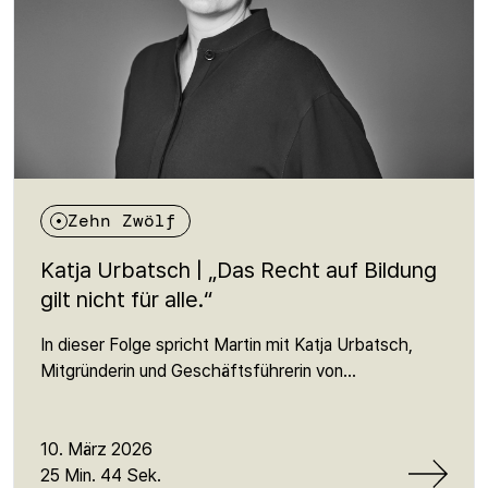
grundlegend für eine offene Gesellschaft ist.
Zehn Zwölf
Katja Urbatsch | „Das Recht auf Bildung
gilt nicht für alle.“
In dieser Folge spricht Martin mit Katja Urbatsch,
Mitgründerin und Geschäftsführerin von
ArbeiterKind.de, über Bildung als Frage der sozialen
Gerechtigkeit. Noch immer entscheidet in
Deutschland die Herkunft stark darüber, wer studiert
10. März 2026
und wer nicht. Urbatsch erklärt, warum viele junge
25 Min. 44 Sek.