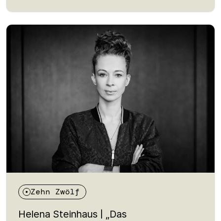
Menschen aus nicht-akademischen Familien auf dem
Weg an die Hochschule vor strukturellen Hürden
stehen – von fehlenden Informationen bis zu
finanziellen Unsicherheiten. Im Gespräch geht es um
Bildung als Voraussetzung für gesellschaftliche
Teilhabe, um Solidarität durch Peer-Netzwerke und
um die Frage, was passieren muss, damit das Recht
auf Bildung tatsächlich für alle gilt.
Zehn Zwölf
Helena Steinhaus | „Das