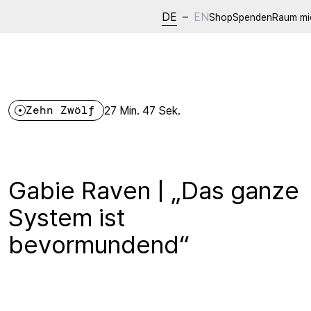
DE
–
EN
Shop
Spenden
Raum mi
Zehn Zwölf
27 Min. 47 Sek.
Gabie Raven | „Das ganze
System ist
bevormundend“