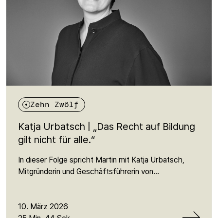
Recht, das viele nicht kennen – und das dennoch
grundlegend für eine offene Gesellschaft ist.
Zehn Zwölf
Katja Urbatsch | „Das Recht auf Bildung
gilt nicht für alle.“
In dieser Folge spricht Martin mit Katja Urbatsch,
Mitgründerin und Geschäftsführerin von
ArbeiterKind.de, über Bildung als Frage der sozialen
Gerechtigkeit. Noch immer entscheidet in
Deutschland die Herkunft stark darüber, wer studiert
10. März 2026