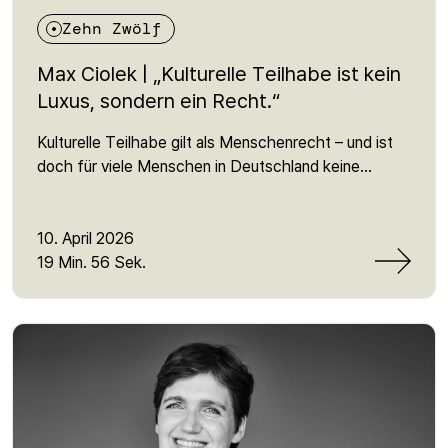
Zehn Zwölf
Max Ciolek | „Kulturelle Teilhabe ist kein
Luxus, sondern ein Recht.“
Kulturelle Teilhabe gilt als Menschenrecht – und ist
doch für viele Menschen in Deutschland keine
Realität. In dieser Folge spricht Martin mit Max Ciolek
von der Bundesvereinigung Kulturelle Teilhabe
darüber, warum der Zugang zu Kultur noch immer
10. April 2026
stark von sozialen Faktoren abhängt – und weshalb
19 Min. 56 Sek.
dieses oft übersehene Menschenrecht so
entscheidend für gesellschaftliche Teilhabe ist. Es
geht um unsichtbare Barrieren, politische
Verantwortung und die Frage, warum kulturelle
Teilhabe mehr ist als ein Freizeitangebot: nämlich
eine Voraussetzung für Zugehörigkeit, Ausdruck und
demokratische Beteiligung. Eine Folge über ein