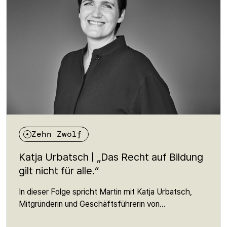
eine Voraussetzung für Zugehörigkeit, Ausdruck und
demokratische Beteiligung. Eine Folge über ein
Recht, das viele nicht kennen – und das dennoch
grundlegend für eine offene Gesellschaft ist.
Zehn Zwölf
Katja Urbatsch | „Das Recht auf Bildung
gilt nicht für alle.“
In dieser Folge spricht Martin mit Katja Urbatsch,
Mitgründerin und Geschäftsführerin von
ArbeiterKind.de, über Bildung als Frage der sozialen