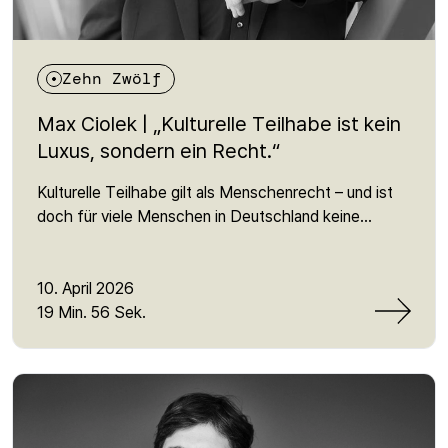
Zehn Zwölf
Max Ciolek | „Kulturelle Teilhabe ist kein
Luxus, sondern ein Recht.“
Kulturelle Teilhabe gilt als Menschenrecht – und ist
doch für viele Menschen in Deutschland keine
Realität. In dieser Folge spricht Martin mit Max Ciolek
von der Bundesvereinigung Kulturelle Teilhabe
darüber, warum der Zugang zu Kultur noch immer
10. April 2026
stark von sozialen Faktoren abhängt – und weshalb
19 Min. 56 Sek.
dieses oft übersehene Menschenrecht so
entscheidend für gesellschaftliche Teilhabe ist. Es
geht um unsichtbare Barrieren, politische
Verantwortung und die Frage, warum kulturelle
Teilhabe mehr ist als ein Freizeitangebot: nämlich