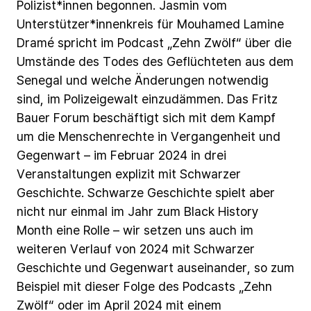
Po­li­zis­t*in­nen
begonnen.
Jasmin
vom
Unterstützer*innenkreis
für
Mouhamed
Lamine
Dramé
spricht
im
Podcast
„Zehn
Zwölf“
über
die
Umstände
des
Todes
des
Geflüchteten
aus
dem
Senegal
und
welche
Änderungen
notwendig
sind,
im
Polizeigewalt
einzudämmen.
Das
Fritz
Bauer
Forum
beschäftigt
sich
mit
dem
Kampf
um
die
Menschenrechte
in
Vergangenheit
und
Gegenwart
–
im
Februar
2024
in
drei
Veranstaltungen
explizit
mit
Schwarzer
Geschichte.
Schwarze
Geschichte
spielt
aber
nicht
nur
einmal
im
Jahr
zum
Black
History
Month
eine
Rolle
–
wir
setzen
uns
auch
im
weiteren
Verlauf
von
2024
mit
Schwarzer
Geschichte
und
Gegenwart
auseinander,
so
zum
Beispiel
mit
dieser
Folge
des
Podcasts
„Zehn
Zwölf“
oder
im
April
2024
mit
einem