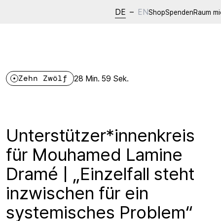
DE
–
EN
Shop
Spenden
Raum mi
Zehn Zwölf
28 Min. 59 Sek.
Unterstützer*innenkreis
für Mouhamed Lamine
Dramé | „Einzelfall steht
inzwischen für ein
systemisches Problem“