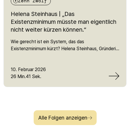
Zehn Zwölf
Helena Steinhaus | „Das
Existenzminimum müsste man eigentlich
nicht weiter kürzen können.“
Wie gerecht ist ein System, das das
Existenzminimum kürzt? Helena Steinhaus, Gründerin
von Sanktionsfrei, erklärt, warum Sanktionen im
Bürgergeld Menschen unter das Minimum drücken,
welche Mythen über „Sozialbetrug“ sich hartnäckig
10. Februar 2026
halten – und was hinter der aktuellen Reform der
26 Min.41 Sek.
Grundsicherung steckt. Sie spricht über Macht und
Repräsentation, Lobbyeinfluss, die Angst vor dem
Jobcenter und die Realität von Millionen, die von
Armut betroffen sind oder jeden Tag knapp daran
vorbeischrammen. Ein Satz, der bleibt: „Es ist
Alle Folgen anzeigen
letztendlich einfach Klassenkampf.“