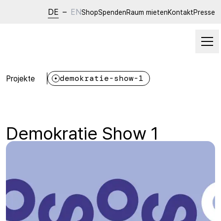
DE
–
EN
Shop
Spenden
Raum mieten
Kontakt
Presse
Projekte
demokratie-show-1
Demokratie Show 1