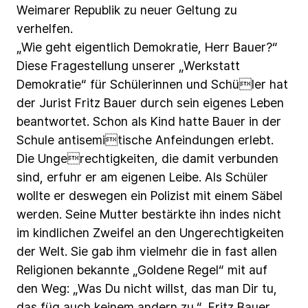
Weimarer
Republik
zu
neuer
Geltung
zu
verhelfen.
„Wie
geht
eigentlich
Demokratie,
Herr
Bauer?“
Diese
Fragestellung
unserer
„Werkstatt
Demokratie“
für
Schülerinnen
und
Schüler
hat
der
Jurist
Fritz
Bauer
durch
sein
eigenes
Leben
beantwortet.
Schon
als
Kind
hatte
Bauer
in
der
Schule
antisemitische
Anfeindungen
erlebt.
Die
Ungerechtigkeiten,
die
damit
verbunden
sind,
erfuhr
er
am
eigenen
Leibe.
Als
Schüler
wollte
er
deswegen
ein
Polizist
mit
einem
Säbel
werden.
Seine
Mutter
bestärkte
ihn
indes
nicht
im
kindlichen
Zweifel
an
den
Ungerechtigkeiten
der
Welt.
Sie
gab
ihm
vielmehr
die
in
fast
allen
Religionen
bekannte
„Goldene
Regel“
mit
auf
den
Weg:
„Was
Du
nicht
willst,
das
man
Dir
tu,
das
füg
auch
keinem
andern
zu.“.
Fritz
Bauer