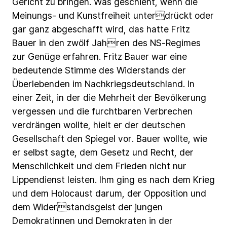
Gericht
zu
bringen.
Was
geschieht,
wenn
die
Meinungs-
und
Kunstfreiheit
unterdrückt
oder
gar
ganz
abgeschafft
wird,
das
hatte
Fritz
Bauer
in
den
zwölf
Jahren
des
NS-Regimes
zur
Genüge
erfahren.
Fritz
Bauer
war
eine
bedeutende
Stimme
des
Widerstands
der
Überlebenden
im
Nachkriegsdeutschland.
In
einer
Zeit,
in
der
die
Mehrheit
der
Bevölkerung
vergessen
und
die
furchtbaren
Verbrechen
verdrängen
wollte,
hielt
er
der
deutschen
Gesellschaft
den
Spiegel
vor.
Bauer
wollte,
wie
er
selbst
sagte,
dem
Gesetz
und
Recht,
der
Menschlichkeit
und
dem
Frieden
nicht
nur
Lippendienst
leisten.
Ihm
ging
es
nach
dem
Krieg
und
dem
Holocaust
darum,
der
Opposition
und
dem
Widerstandsgeist
der
jungen
Demokratinnen
und
Demokraten
in
der