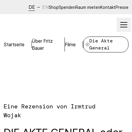
DE
–
EN
Shop
Spenden
Raum mieten
Kontakt
Presse
Über Fritz
Die Akte
Startseite
Filme
Bauer
General
Eine Rezension von Irmtrud
Wojak