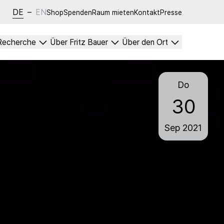
DE
–
EN
Shop
Spenden
Raum mieten
Kontakt
Presse
Recherche
Über Fritz Bauer
Über den Ort
Do
30
Sep
2021