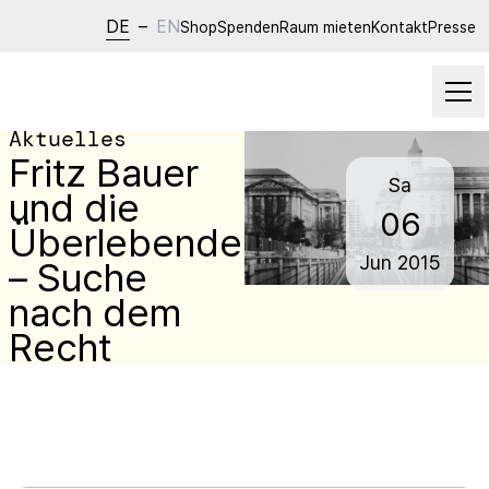
DE
–
EN
Shop
Spenden
Raum mieten
Kontakt
Presse
Aktuelles
Fritz Bauer
Sa
und die
06
Überlebenden
Jun
2015
– Suche
nach dem
Recht