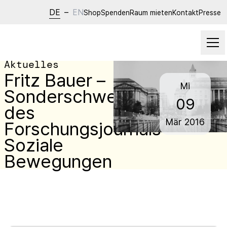
DE
–
EN
Shop
Spenden
Raum mieten
Kontakt
Presse
Aktuelles
Fritz Bauer –
Mi
Sonderschwerpunkt
09
des
Mär
2016
Forschungsjournals
Soziale
Bewegungen