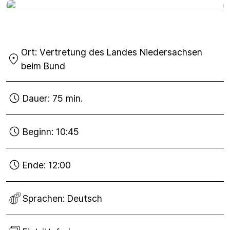
Mi
09
Ort:
Vertretung des Landes Niedersachsen
Mär
2016
beim Bund
Dauer:
75 min.
Beginn:
10:45
Ende:
12:00
Sprachen:
Deutsch