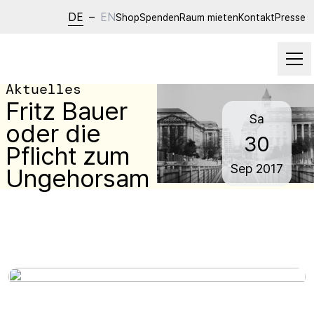
DE
–
EN
Shop
Spenden
Raum mieten
Kontakt
Presse
Aktuelles
Fritz Bauer
Sa
oder die
30
Pflicht zum
Sep
2017
Ungehorsam
Sa