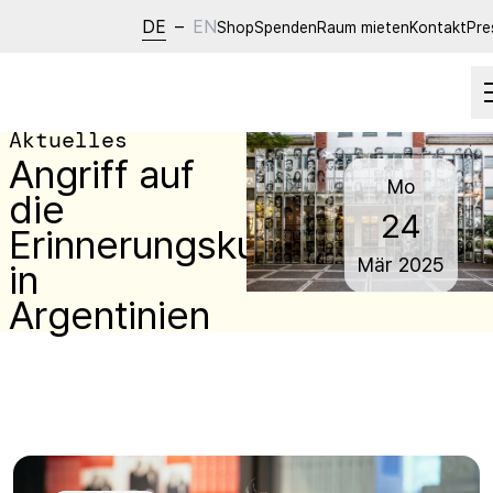
DE
–
EN
Shop
Spenden
Raum mieten
Kontakt
Pre
Aktuelles
Angriff auf
Mo
die
24
Erinnerungskultur
Mär
2025
in
Argentinien