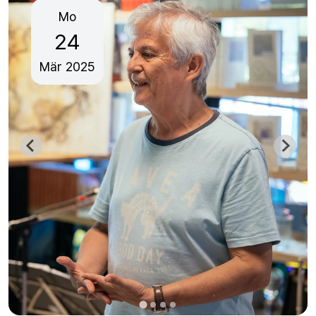
Mo
24
Mär
2025