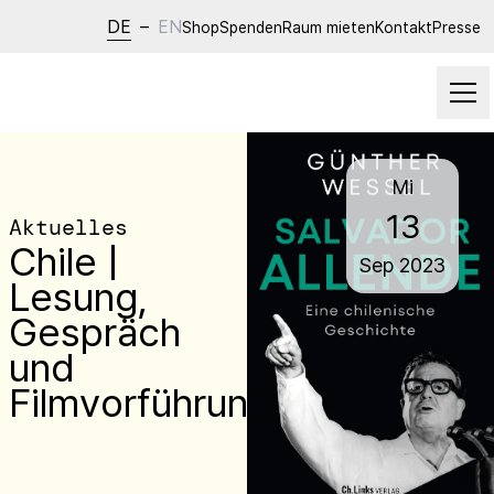
DE
–
EN
Shop
Spenden
Raum mieten
Kontakt
Presse
Mi
13
Aktuelles
Chile |
Sep
2023
Lesung,
Gespräch
und
Filmvorführung