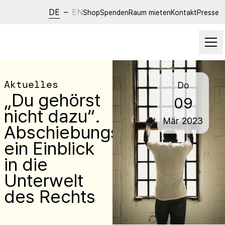
DE
–
EN
Shop
Spenden
Raum mieten
Kontakt
Presse
Aktuelles
Do
„Du gehörst
09
nicht dazu“.
Mär
2023
Abschiebungshaft,
ein Einblick
in die
Unterwelt
des Rechts