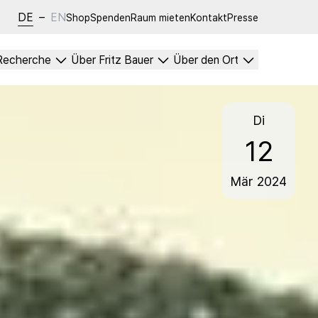
DE
–
EN
Shop
Spenden
Raum mieten
Kontakt
Presse
Recherche
Über Fritz Bauer
Über den Ort
Di
12
Mär
2024