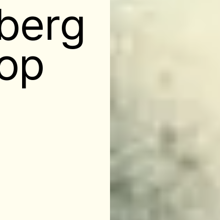
berg
op