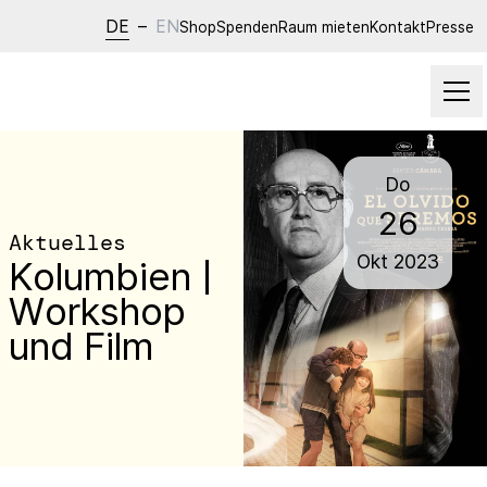
DE
–
EN
Shop
Spenden
Raum mieten
Kontakt
Presse
Do
26
Aktuelles
Okt
2023
Kolumbien |
Workshop
und Film