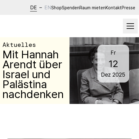
DE
–
EN
Shop
Spenden
Raum mieten
Kontakt
Presse
Aktuelles
Mit Hannah
Fr
Arendt über
12
Israel und
Dez
2025
Palästina
nachdenken