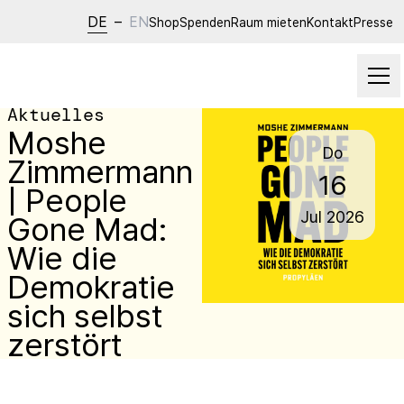
DE
–
EN
Shop
Spenden
Raum mieten
Kontakt
Presse
Aktuelles
Moshe
Do
Zimmermann
16
| People
Jul
2026
Gone Mad:
Wie die
Demokratie
sich selbst
zerstört