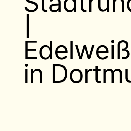
Stadtru
|
Edelweiß
in Dortm