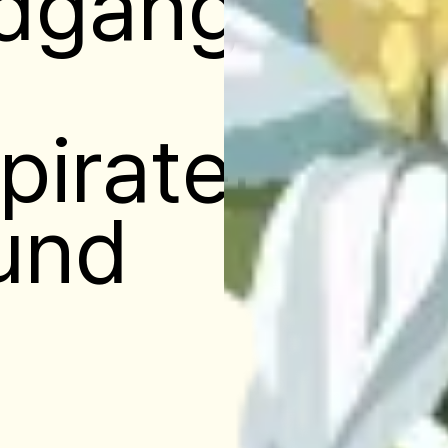
ndgang
piraten
und