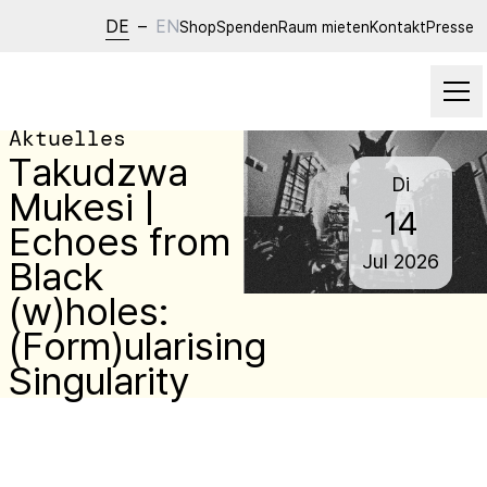
DE
–
EN
Shop
Spenden
Raum mieten
Kontakt
Presse
Aktuelles
Takudzwa
Di
Mukesi |
14
Echoes from
Jul
2026
Black
(w)holes:
(Form)ularising
Singularity