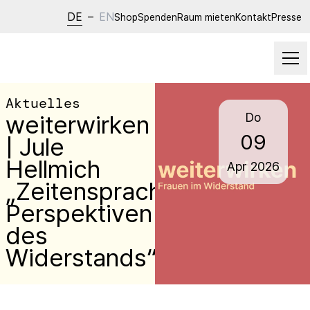
DE
–
EN
Shop
Spenden
Raum mieten
Kontakt
Presse
Aktuelles
weiterwirken
Do
09
| Jule
Hellmich
Apr
2026
„Zeitensprache-
Perspektiven
des
Widerstands“