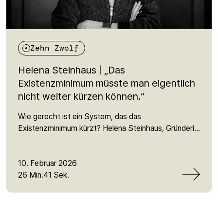
Zehn Zwölf
Helena Steinhaus | „Das
Existenzminimum müsste man eigentlich
nicht weiter kürzen können.“
Wie gerecht ist ein System, das das
Existenzminimum kürzt? Helena Steinhaus, Gründerin
von Sanktionsfrei, erklärt, warum Sanktionen im
Bürgergeld Menschen unter das Minimum drücken,
welche Mythen über „Sozialbetrug“ sich hartnäckig
10. Februar 2026
halten – und was hinter der aktuellen Reform der
26 Min.41 Sek.
Grundsicherung steckt. Sie spricht über Macht und
Repräsentation, Lobbyeinfluss, die Angst vor dem
Jobcenter und die Realität von Millionen, die von