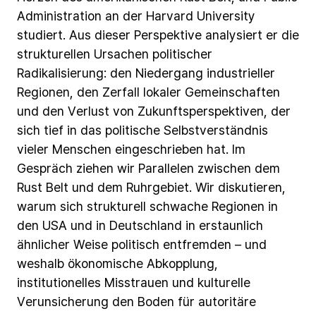
Administration
an
der
Harvard
University
studiert.
Aus
dieser
Perspektive
analysiert
er
die
strukturellen
Ursachen
politischer
Radikalisierung:
den
Niedergang
industrieller
Regionen,
den
Zerfall
lokaler
Gemeinschaften
und
den
Verlust
von
Zukunftsperspektiven,
der
sich
tief
in
das
politische
Selbstverständnis
vieler
Menschen
eingeschrieben
hat.
Im
Gespräch
ziehen
wir
Parallelen
zwischen
dem
Rust
Belt
und
dem
Ruhrgebiet.
Wir
diskutieren,
warum
sich
strukturell
schwache
Regionen
in
den
USA
und
in
Deutschland
in
erstaunlich
ähnlicher
Weise
politisch
entfremden
–
und
weshalb
ökonomische
Abkopplung,
institutionelles
Misstrauen
und
kulturelle
Verunsicherung
den
Boden
für
autoritäre