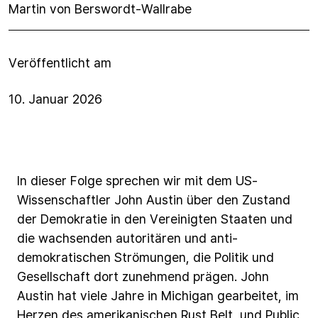
Martin von Berswordt-Wallrabe
Veröffentlicht am
10. Januar 2026
In
dieser
Folge
sprechen
wir
mit
dem
US-
Wissenschaftler
John
Austin
über
den
Zustand
der
Demokratie
in
den
Vereinigten
Staaten
und
die
wachsenden
autoritären
und
anti-
demokratischen
Strömungen,
die
Politik
und
Gesellschaft
dort
zunehmend
prägen.
John
Austin
hat
viele
Jahre
in
Michigan
gearbeitet,
im
Herzen
des
amerikanischen
Rust
Belt,
und
Public