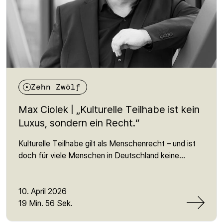
Zehn Zwölf
Max Ciolek | „Kulturelle Teilhabe ist kein
Luxus, sondern ein Recht.“
Kulturelle Teilhabe gilt als Menschenrecht – und ist
doch für viele Menschen in Deutschland keine
Realität. In dieser Folge spricht Martin mit Max Ciolek
von der Bundesvereinigung Kulturelle Teilhabe
darüber, warum der Zugang zu Kultur noch immer
10. April 2026
stark von sozialen Faktoren abhängt – und weshalb
19 Min. 56 Sek.
dieses oft übersehene Menschenrecht so