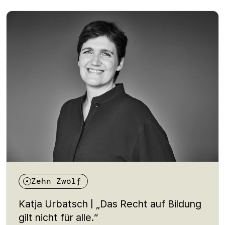
entscheidend für gesellschaftliche Teilhabe ist. Es
geht um unsichtbare Barrieren, politische
Verantwortung und die Frage, warum kulturelle
Teilhabe mehr ist als ein Freizeitangebot: nämlich
eine Voraussetzung für Zugehörigkeit, Ausdruck und
demokratische Beteiligung. Eine Folge über ein
Recht, das viele nicht kennen – und das dennoch
grundlegend für eine offene Gesellschaft ist.
Zehn Zwölf
Katja Urbatsch | „Das Recht auf Bildung
gilt nicht für alle.“